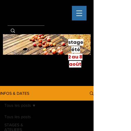
stage
été
2 au 8
août
INFOS & DATES
Tous les posts
Tous les posts
STAGES &
ATELIERS