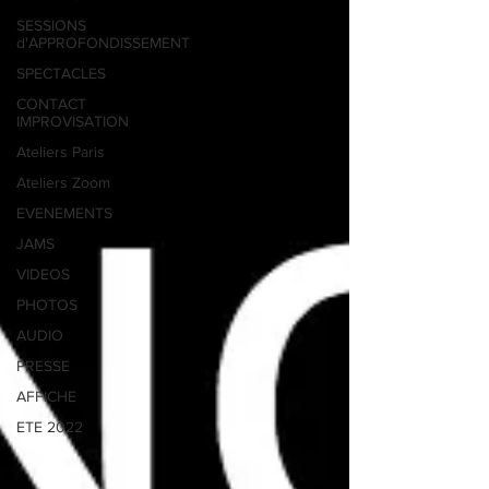
SESSIONS
d'APPROFONDISSEMENT
SPECTACLES
CONTACT
IMPROVISATION
Ateliers Paris
Ateliers Zoom
EVENEMENTS
JAMS
VIDEOS
PHOTOS
AUDIO
PRESSE
AFFICHE
ETE 2022