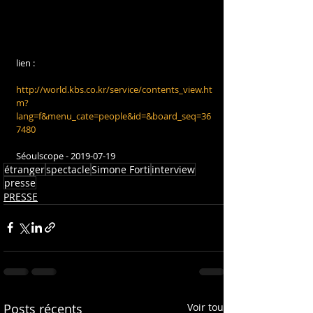
lien : 
http://world.kbs.co.kr/service/contents_view.ht
m?
lang=f&menu_cate=people&id=&board_seq=36
7480
Séoulscope - 2019-07-19
étranger
spectacle
Simone Forti
interview
presse
PRESSE
Posts récents
Voir tout