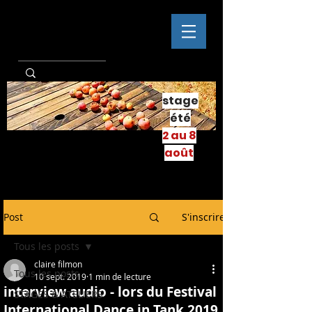
stage
été
2 au 8
août
Post
S'inscrire
Tous les posts
claire filmon
Tous les posts
10 sept. 2019
1 min de lecture
interview audio - lors du Festival
STAGES & ATELIERS
International Dance in Tank 2019