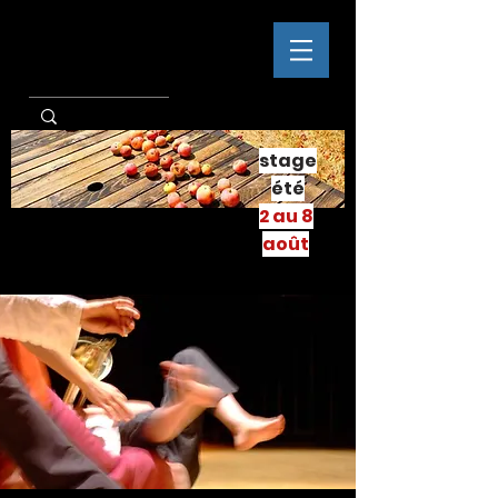
stage
été
2 au 8
août