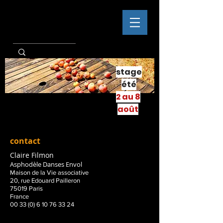
stage
été
2 au 8
août
contact
Claire Filmon
Asphodèle Danses Envol
Maison de la Vie associative
20, rue Edouard Pailleron
75019 Paris
France
00 33 (0) 6 10 76 33 24