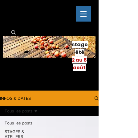
stage
été
2 au 8
août
INFOS & DATES
Tous les posts
Tous les posts
STAGES &
ATELIERS