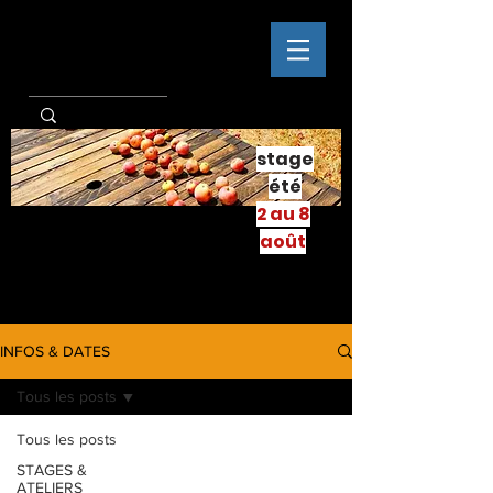
stage
été
2 au 8
août
INFOS & DATES
Tous les posts
Tous les posts
STAGES &
ATELIERS