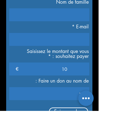
Nom de famille
E-mail
Saisissez le montant que vous
souhaitez payer :
€
Faire un don au nom de :
Faire un don