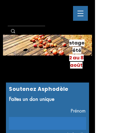
stage
été
2 au 8
août
Soutenez Asphodèle
Faites un don unique
Prénom