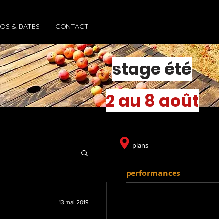
FOS & DATES
CONTACT
stage été
2 au 8 août
plans
performances
VIDEOS
13 mai 2019