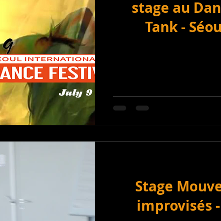
stage au Danc
E
AFFICHE
ETE 2022
Tank - Séoul
Stage Mouve
improvisés -