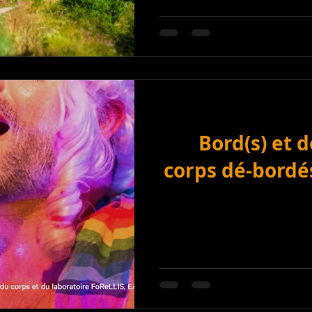
Bord(s) et d
corps dé-bordés 