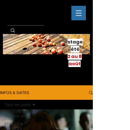
stage
été
2 au 8
août
INFOS & DATES
Tous les posts
Tous les posts
STAGES &
ATELIERS