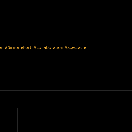
on
#SimoneForti
#collaboration
#spectacle