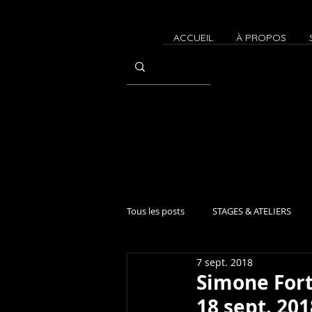
ACCUEIL
À PROPOS
Tous les posts
STAGES & ATELIERS
7 sept. 2018
CONTACT IMPROVISATION
Atel
Simone Fort
18 sept. 201