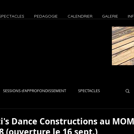
SPECTACLES
PEDAGOGIE
CALENDRIER
GALERIE
IN
SESSIONS d'APPROFONDISSEMENT
SPECTACLES
iers Paris
Ateliers Zoom
EVENEMENTS
JAMS
i's Dance Constructions au MOMA
8 (ouverture le 16 sept.)