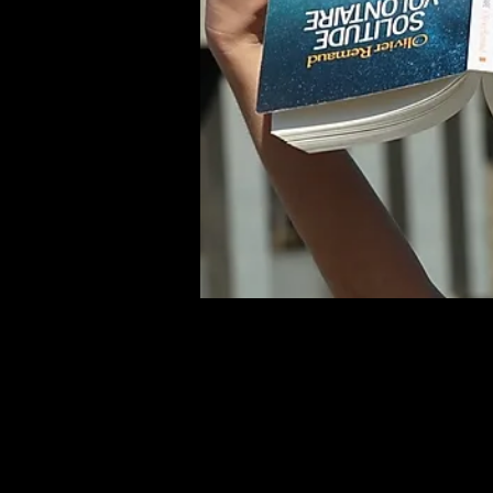
© 2026
- cie Asphodèle Danses Envol