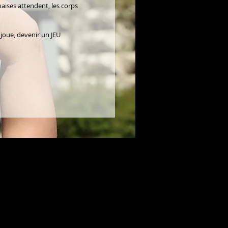
aises attendent, les corps
i joue, devenir un JEU
CREDITS
|
LIENS