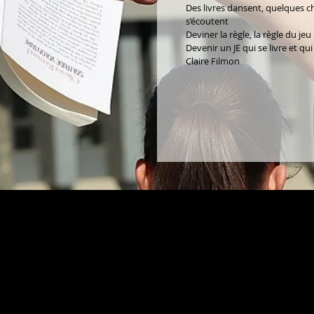
Des livres dansent, quelques ch
s’écoutent
Deviner la règle, la règle du jeu
Devenir un JE qui se livre et qu
Claire Filmon
abonnez-vous !