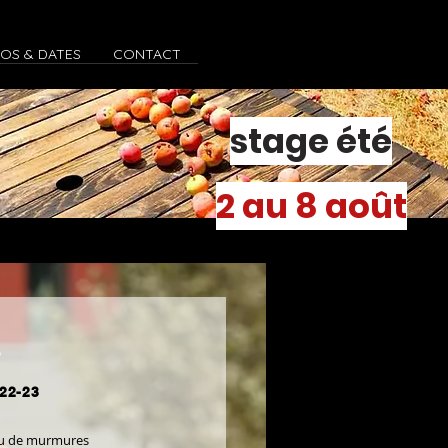
FOS & DATES
CONTACT
stage été
2 au 8 août
s
22-23
jeu de murmures