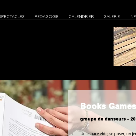
SPECTACLES
PEDAGOGIE
CALENDRIER
GALERIE
IN
Books Game
groupe de danseurs - 20
Un espace vide, se poser, un 