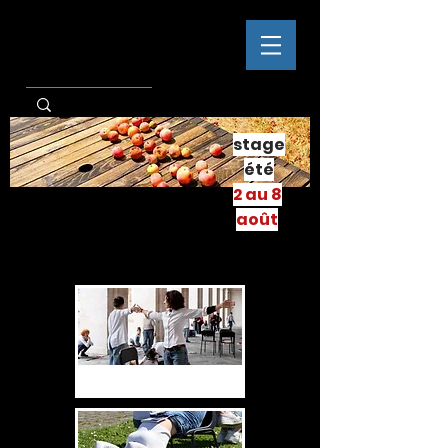
stage
été
2 au 8
août