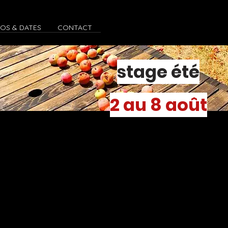
FOS & DATES
CONTACT
stage été
2 au 8 août