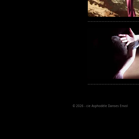
© 2026
- cie Asphodèle Danses Envol