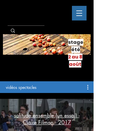
stage
été
2 au 8
août
vidéos spectacles
solitude ensemble (un essai) -
Claire Filmon - 2017