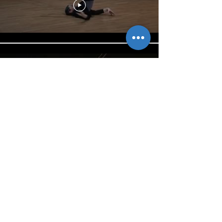
Claire Filmon & Garrett List -
Caravane 2 - 2008
En voir plus