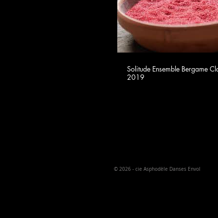
Solitude Ensemble Bergame Cla
2019
© 2026
- cie Asphodèle Danses Envol