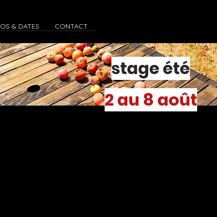
FOS & DATES
CONTACT
stage été
2 au 8 août