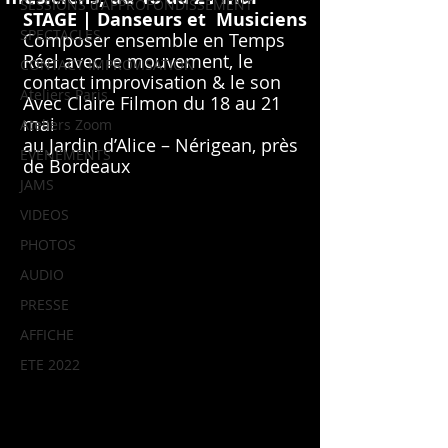
SESSIONS d'APPROFONDISSEMENT
STAGE | Danseurs et  Musiciens
SPECTACLES
Composer ensemble en Temps 
Réel avec le mouvement, le 
CONTACT IMPROVISATION
contact improvisation & le son
Ateliers Paris
Avec Claire Filmon du 18 au 21 
mai 
Ateliers Zoom
au Jardin d’Alice – Nérigean, près 
EVENEMENTS
de Bordeaux
JAMS
VIDEOS
PHOTOS
AUDIO
PRESSE
AFFICHE
ETE 2022