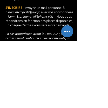
S’INSCRIRE
 Envoyez un mail personnel à 
hibou.intempestif@live.fr
, avec vos coordonnées 
– 
Nom   & prénoms, téléphone, ville 
 - Nous vous 
répondrons en fonction des places disponibles, 
un chèque d’arrhes vous sera alors demandé.
En cas d’annulation avant le 3 mai 2023, les 
arrhes seront remboursés. Passée cette date, ils 
seront conservés.
L’inscription sera confirmée à réception de la 
totalité du solde, avant le début du stage
CONTACT 
 06 41 66 42 21 / 
hibou.intempestif@live.fr
Claire donnera une MASTERCLASS
« Quel Phrasé, 
    Quel Silence, Quel regard »
 Le Mercredi 17 mai 17h - 20h
- 25€ pour les participants au stage
- 35€ Participation ponctuelle
Ouvert à tous, musiciens et danseurs