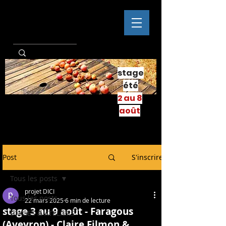
stage
été
2 au 8
août
Post
S'inscrire
Tous les posts
projet DICI
Tous les posts
22 mars 2025
6 min de lecture
stage 3 au 9 août - Faragous
STAGES & ATELIERS
(Aveyron) - Claire Filmon &