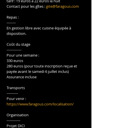
tarif : 19 euros à 22 euros la nuit
Contact pour les gîtes : 
gite@faragous.com
Repas :
--------
En gestion libre avec cuisine équipée à 
disposition.
Coût du stage
-------------
Pour une semaine :
330 euros
280 euros (pour toute inscription reçue et 
payée avant le samedi 6 juillet inclus)
Assurance incluse
Transports 
----------
Pour venir : 
https://www.faragous.com/localisation/
Organisation 
------------ 
Projet DICI