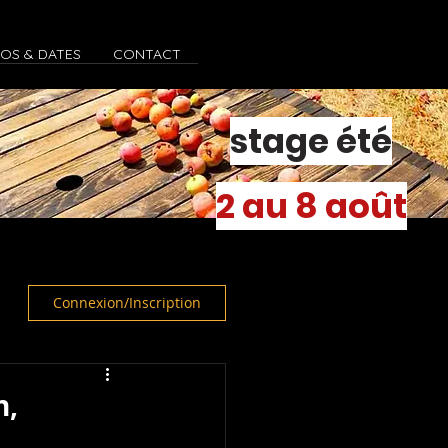
FOS & DATES
CONTACT
stage été
2 au 8 août
Connexion/Inscription
n,