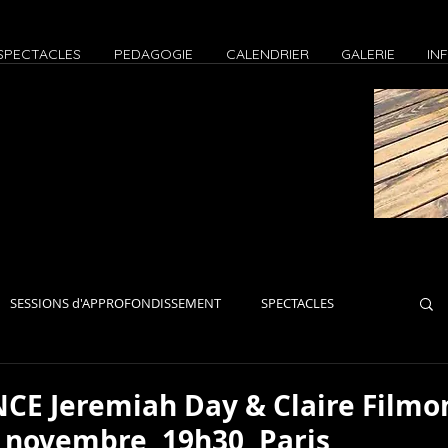
SPECTACLES
PEDAGOGIE
CALENDRIER
GALERIE
IN
SESSIONS d'APPROFONDISSEMENT
SPECTACLES
iers Paris
Ateliers Zoom
EVENEMENTS
JAMS
E Jeremiah Day & Claire Filmo
 novembre, 19h30, Paris