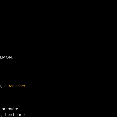
FILMON.
, la 
Badischer 
a première 
e, chercheur et 