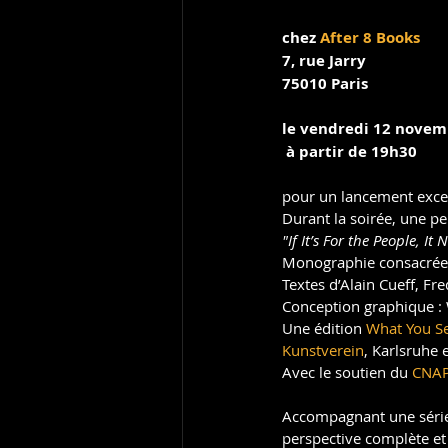
chez 
After 8 Books
7, rue Jarry
75010 Paris
le vendredi 12 novem
 à partir de 19h30
pour un lancement exce
Durant la soirée, une p
"If It’s For the People, It
Monographie consacrée 
Textes d’Alain Cueff, Fr
Conception graphique : 
Une édition 
What You Se
Kunstverein
, Karlsruhe e
Avec le soutien du 
CNA
Accompagnant une série 
perspective complète et g