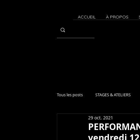
ACCUEIL
À PROPOS
Tous les posts
STAGES & ATELIERS
29 oct. 2021
CONTACT IMPROVISATION
Atel
PERFORMANC
vendredi 12