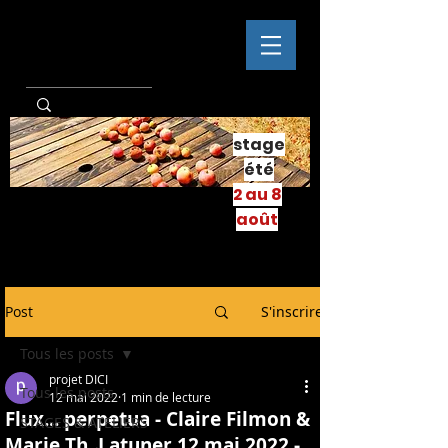
stage
été
2 au 8
août
Post
S'inscrire
Tous les posts
projet DICI
Tous les posts
12 mai 2022
1 min de lecture
Flux... perpetua - Claire Filmon &
STAGES & ATELIERS
Marie Th. Latuner 12 mai 2022 -