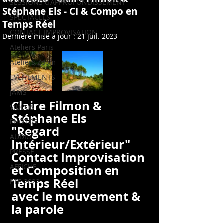
SESSIONS d'APPROFONDISSEMENT
Stéphane Els - CI & Compo en
SPECTACLES
Temps Réel
CONTACT IMPROVISATION
Dernière mise à jour :
21 juil. 2023
Ateliers Paris
Ateliers Zoom
EVENEMENTS
JAMS
Claire Filmon & 
VIDEOS
Stéphane Els 
PHOTOS
"Regard 
AUDIO
Intérieur/Extérieur"
PRESSE
Contact Improvisation 
AFFICHE
et Composition en 
Temps Réel 
ETE 2022
avec le mouvement & 
la parole