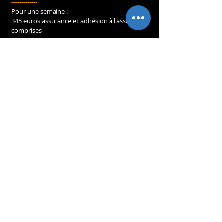
-------------
Pour une semaine :
345 euros
assurance et adhésion à l'association 
comprises
Assurance
---------
Une assurance accident corporel est souscrite 
pour chaque participant, elle couvre les temps 
de pratique guidée.
Transports
----------
Pour venir :
* Moulin d'Ozon
 - 175, route de Gaude - 
07200 SAINT-ETIENNE-DE-FONTBELLON : 
- À 5 KM D'AUBENAS.
- À 1 HEURE DE MONTÉLIMAR.
- 1H15 DE VALENCE.
- À 2 HEURES DE LYON, 
MARSEILLE ET MONTPELLIER.