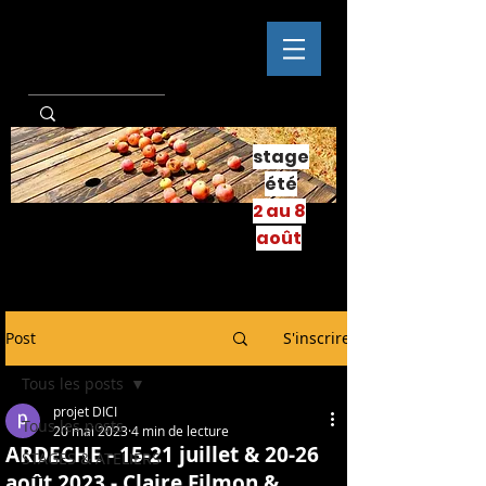
stage
été
2 au 8
août
Post
S'inscrire
Tous les posts
projet DICI
Tous les posts
20 mai 2023
4 min de lecture
ARDECHE - 15-21 juillet & 20-26
STAGES & ATELIERS
août 2023 - Claire Filmon &