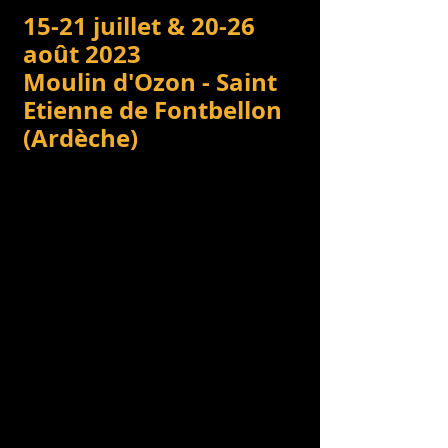
15-21 juillet & 20-26 
août 2023 
Moulin d'Ozon - Saint 
Etienne de Fontbellon 
(Ardèche)