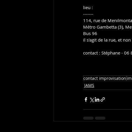
lieu :
-------
114, rue de Menilmonta
Métro Gambetta (3), Men
Bus 96
il s'agit de la rue, et 
contact : Stéphane - 06
contact improvisation
im
JAMS