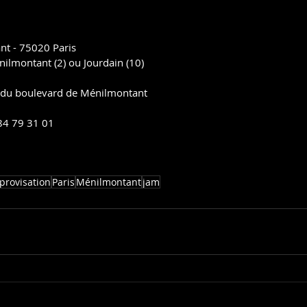
nt - 75020 Paris
ilmontant (2) ou Jourdain (10)
non du boulevard de Ménilmontant
 84 79 31 01
provisation
Paris
Ménilmontant
jam