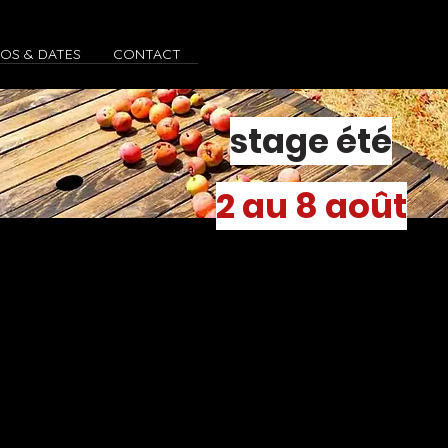
FOS & DATES
CONTACT
stage été
2 au 8 août