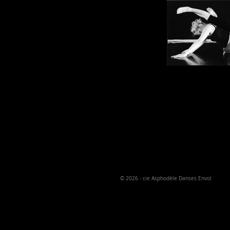
© 2026
- cie Asphodèle Danses Envol