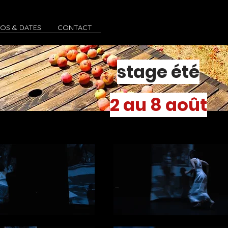
FOS & DATES
CONTACT
stage été
2 au 8 août