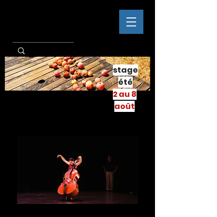
stage
été
2 au 8
août