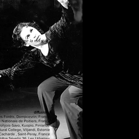
ieu, de la ville dans
cœur d'une mégalopole,
 lettre parfume la missive
me que les pages
i comme autant de vagues
 janvier 2000
diffusion :
des Forêts, Dompcevrin, France
 Nationale de Poitiers, France
Pohjois-Savo, Kuopio, Finlande
ural College, Viljandi, Estonie
 Cacharde , Saint-Peray, France
éâtre Sévelin 36, Les Urbaines