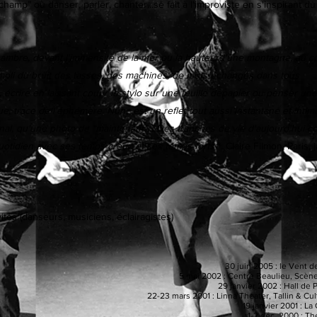
amp” où danser, parler, chanter...se fait à l'improviste en s'inspirant du l
chambre, devant l'immensité de la mer ou la hauteurd'une montagne, au 
pli du bruit des tasses, des machines, de mots échangés dans tous
, écrire en laissant courir le stylo sur une feuille depapier ou penser une
, trace de l'éphémère. Nunc est un reflet tout aussi instantané et inti
rnal, qu'une photo de “maintenant”... Des tranches de vie d'aujourd'hu
quotidien avec ses temps creux et ses temps forts
". Claire Filmon, Paris,
vités (danseurs, musiciens, éclairagistes)
30 juin 2005 : le Vent 
5 mai 2002 : Centre Beaulieu, Scène
29 janvier 2002 : Hall de 
22-23 mars 2001 : Linna Theater, Tallin & Cult
19 janvier 2001 : La
1-2 déc. 2000 : Th