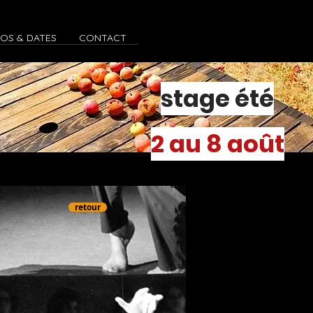
FOS & DATES
CONTACT
stage été
2 au 8 août
retour