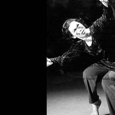
Pièce composée “sur-le-ch
laquelle elle est jouée.
"
Dans l'intimité d'une 
dans un café enfumé rem
les recoins de la planète
d'un espace-temps unique
d'écritures de notre jou
qui roulent dans notre 
avec Claire Filmon
forme : solo + artistes in