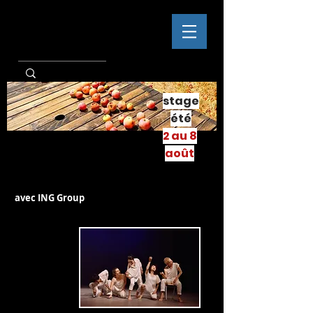
stage
été
2 au 8
août
avec ING
Group