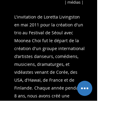
| médias |
L'invitation de Loretta Livingston
en mai 2011 pour la création d'un
trio au Festival de Séoul avec
Moonea Choi fut le départ de la
création d'un
groupe international
d'artistes danseurs, comédiens,
musiciens, dramaturges, et
vidéastes venant de Corée, des
USA, d'Hawaï, de France et de
Finlande. Chaque année pendant
8 ans, nous avons créé une
performance commune présentée
principalement dans différents
théâtres à Séoul.