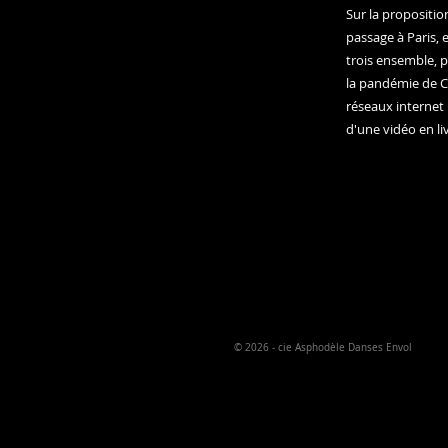
Sur la propositio
passage à Paris, 
trois ensemble, p
la pandémie de Co
réseaux internet
d'une vidéo en liv
© 2026
- cie Asphodèle Danses Envol