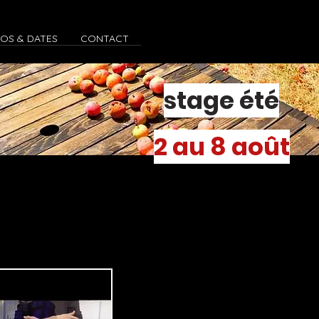
FOS & DATES
CONTACT
stage été
2 au 8 août