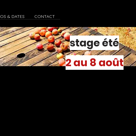
FOS & DATES
CONTACT
stage été
2 au 8 août