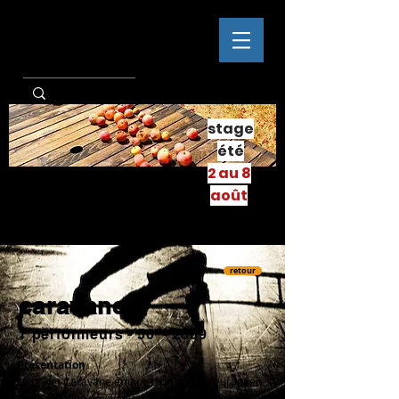
stage
été
2 au 8
août
retour
caravane 2
7 performeurs - 50' - 2009
Présentation
Le projet Caravane émane d'un groupe européen
composé d'un noyau d'artistes vivant en France et