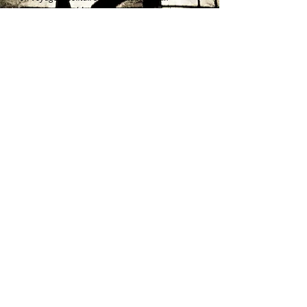
voyageurs ensemble sont deux diables. Trois
voyageurs forment une caravane. »
(proverbe
arabe)
«Marche en avant de toi-même comme le premier de
ta caravane.»
(proverbe touareg)
conception :
Claire Filmon et Stéphane Els
directrice artistique :
Claire Filmon (FRA)
danse :
Claire Filmon, Stéphane Els, Andrea
Buckley (UK), Mandoline Whittlesey (FRA), Franck
Beaubois (BE)
musique :
Garrett List (US-BE), Joachim Berghäll
(FIN)
lumière :
Catherine Reverseau (FRA)
diffusion
16 & 17 février 2009 – Poitiers - Centre Beaulieu
22 & 23 avril 2009 - Aurillac - Théâtre d'Aurillac