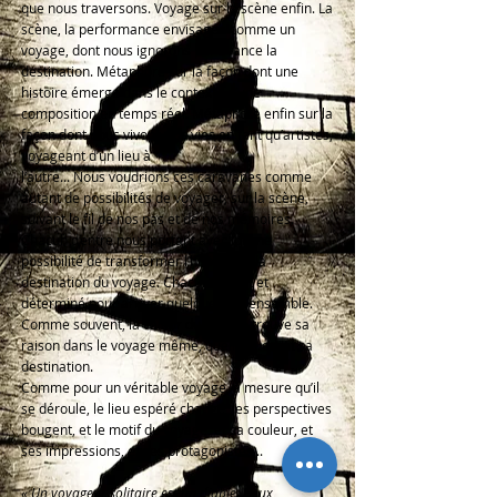
que nous traversons. Voyage sur la scène enfin. La
scène, la performance envisagée comme un
voyage, dont nous ignorons par avance la
destination. Métaphore sur la façon dont une
histoire émerge dans le contexte d’une
composition en temps réel. Métaphore enfin sur la
façon dont nous vivons nos vies en tant qu’artistes,
voyageant d’un lieu à
l’autre... Nous voudrions ces caravanes comme
autant de possibilités de voyager, sur la scène,
suivant le fil de nos pas et de nos mémoires.
Chacun d’entre nous portant avec lui une
possibilité de transformer l’histoire et la
destination du voyage. Chacun ouvert et
déterminé pour arriver quelque part ensemble.
Comme souvent, la valeur du voyage trouve sa
raison dans le voyage même, quelle que soit sa
destination.
Comme pour un véritable voyage, à mesure qu’il
se déroule, le lieu espéré change, les perspectives
bougent, et le motif du voyage, et sa couleur, et
ses impressions, et ses protagonistes...
« Un voyageur solitaire est un diable. Deux