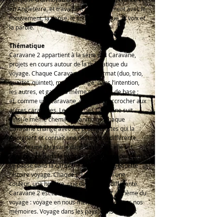
en Angleterre, et travaillant principalement avec le
mouvement, la danse, le son, la musique, la voix et
la parole.
Thématique
Caravane 2 appartient à la série des Caravane,
projets en cours autour de la thématique du
voyage. Chaque Caravane a son format (duo, trio,
quartet, quintet), mais prolonge, dans l’intention,
les autres, et garde la même structure de base ;
et, comme une caravane, elle peut s'accrocher aux
autres caravanes. Le projet des Caravane suit
ainsi le même chemin. Néanmoins, chaque
Caravane change avec les protagonistes qui la
rejoignent et connaît une destination différente.
Comme une caravane dans un désert: elle est
sans repère dans le temps et dans l'espace. Ce qui
se passe dans la caravane est l'histoire, et cette
histoire voyage. Chaque pièce est ainsi une
couleur, une histoire, une destination différente.
Caravane 2 est tourné vers les duos et le thème du
voyage : voyage en nous-même. Voyage dans nos
mémoires. Voyage dans les pays, dans les lieux