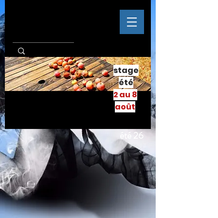
stage
été
2 au 8
août
été 26