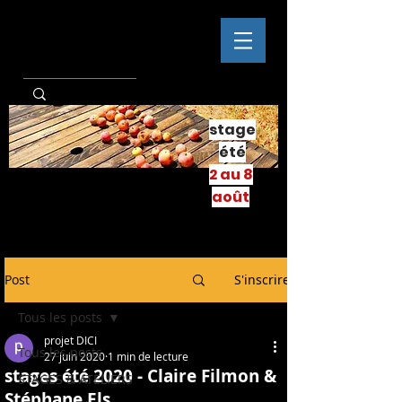
stage
été
2 au 8
août
Post
S'inscrire
Tous les posts
projet DICI
Tous les posts
27 juin 2020
1 min de lecture
stages été 2020 - Claire Filmon &
STAGES & ATELIERS
Stéphane Els