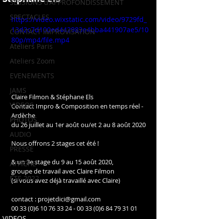
SESSIONS d'APPROFONDISSEMENT
SPECTACLES
https://video.wixstatic.com/video/9729fd_
13d2c7d100ed442983e4bba441907ae5/10
CONTACT IMPROVISATION
80p/mp4/file.mp4
Ateliers Paris
Ateliers Zoom
EVENEMENTS
JAMS
Claire Filmon & Stéphane Els
VIDEOS
Contact Impro & Composition en temps réel - 
Ardèche
PHOTOS
du 26 juillet au 1er août ou/et 2 au 8 août 2020
AUDIO
Nous offrons 2 stages cet été !
PRESSE
& un 3e stage du 9 au 15 août 2020, 
AFFICHE
groupe de travail avec Claire Filmon
ETE 2022
(si vous avez déjà travaillé avec Claire)
contact : projetdici@gmail.com
00 33 (0)6 10 76 33 24 - 00 33 (0)6 84 79 31 01
VIDEOS