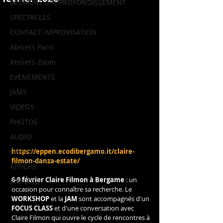
SESSIONS d'APPROFONDISSEMENT
SPECTACLES
CONTACT IMPROVISATION
Ateliers Paris
Ateliers Zoom
EVENEMENTS
JAMS
VIDEOS
PHOTOS
AUDIO
https://eppen.ecodibergamo.it/claire-
PRESSE
filmon-danza-estate/
AFFICHE
6-9 février Claire Filmon à Bergame
 : un 
ETE 2022
occasion pour connaître sa recherche. Le 
WORKSHOP
 et la 
JAM
 sont accompagnés d'un 
FOCUS CLASS
 et d'une conversation avec 
Claire Filmon qui ouvre le cycle de rencontres à 