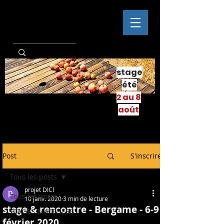
stage
été
2 au 8
août
Post
S'inscrire
Tous les posts
projet DICI
Tous les posts
10 janv. 2020
3 min de lecture
stage & rencontre - Bergame - 6-9
STAGES & ATELIERS
février 2020