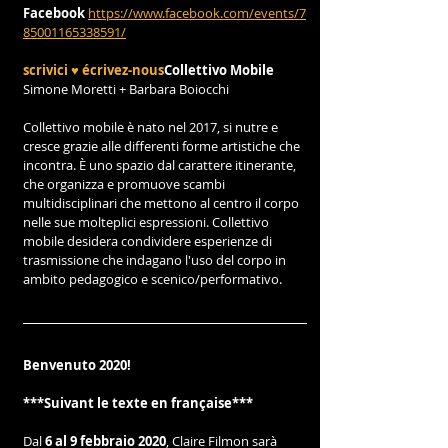
Facebook 
https://www.facebook.com/events/7
85001165338591/
scrivici ♥︎ écrivez-nous
Collettivo Mobile
Simone Moretti + Barbara Boiocchi
Collettivo mobile è nato nel 2017, si nutre e 
cresce grazie alle differenti forme artistiche che 
incontra. È uno spazio dal carattere itinerante, 
che organizza e promuove scambi 
multidisciplinari che mettono al centro il corpo 
nelle sue molteplici espressioni. Collettivo 
mobile desidera condividere esperienze di 
trasmissione che indagano l'uso del corpo in 
ambito pedagogico e scenico/performativo.
Benvenuto 2020!
***Suivant le texte en française***
Dal 
6 al 9 febbraio 2020
, Claire Filmon sarà 