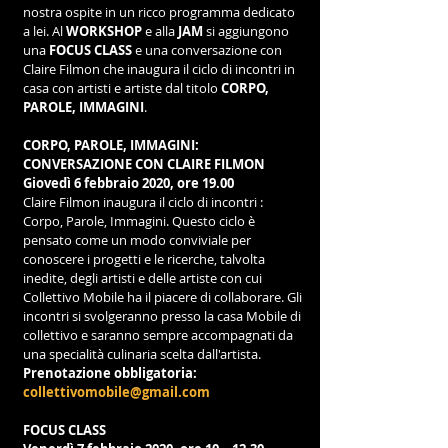
nostra ospite in un ricco programma dedicato 
a lei. Al 
WORKSHOP
 e alla 
JAM
 si aggiungono 
una 
FOCUS CLASS
 e una conversazione con 
Claire Filmon che inaugura il ciclo di incontri in 
casa con artisti e artiste dal titolo 
CORPO, 
PAROLE, IMMAGINI
.
CORPO, PAROLE, IMMAGINI:
CONVERSAZIONE CON CLAIRE FILMON
Giovedì 6 febbraio 2020, ore 19.00
Claire Filmon inaugura il ciclo di incontri : 
Corpo, Parole, Immagini. Questo ciclo è 
pensato come un modo conviviale per 
conoscere i progetti e le ricerche, talvolta 
inedite, degli artisti e delle artiste con cui 
Collettivo Mobile ha il piacere di collaborare. Gli 
incontri si svolgeranno presso la casa Mobile di 
collettivo e saranno sempre accompagnati da 
una specialità culinaria scelta dall'artista.
Prenotazione obbligatoria: 
collettivomobile@gmail.com
FOCUS CLASS