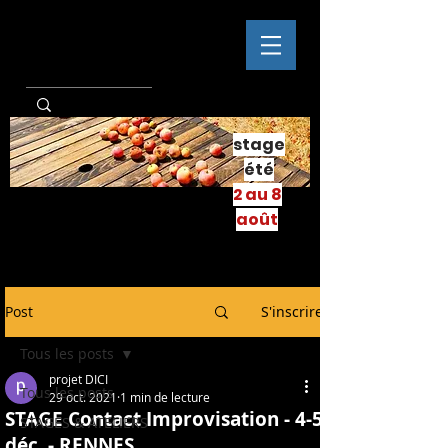
stage
été
2 au 8
août
Post
S'inscrire
Tous les posts
projet DICI
Tous les posts
29 oct. 2021
1 min de lecture
STAGE Contact Improvisation - 4-5
STAGES & ATELIERS
déc. - RENNES