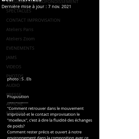
SESSIONS d'APPROFONDISSEMENT
Dernière mise à jour :
7 nov. 2021
SPECTACLES
CONTACT IMPROVISATION
Ateliers Paris
Ateliers Zoom
EVENEMENTS
JAMS
VIDEOS
PHOTOS
photo : S . Els
AUDIO
PRESSE
Proposition
-----------------
AFFICHE
"Comment retrouver dans le mouvement 
ETE 2022
improvisé et le contact improvisation le 
"moelleux", c'est à dire la fluidité des échanges 
de poids?
Comment rester précis et ouvert à notre 
environnement dans la composition avec ce 