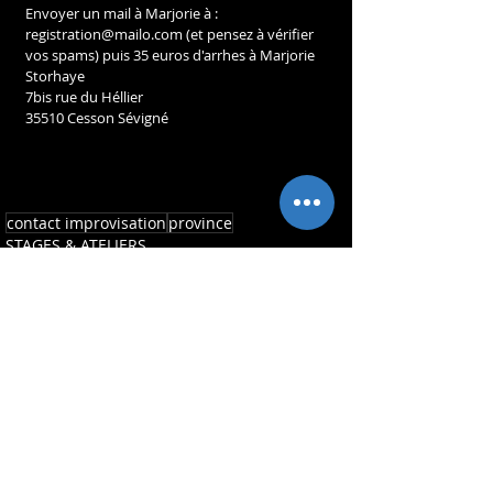
Envoyer un mail à Marjorie à : 
registration@mailo.com (et pensez à vérifier 
vos spams) puis 35 euros d'arrhes à Marjorie 
Storhaye
7bis rue du Héllier
35510 Cesson Sévigné
contact improvisation
province
STAGES & ATELIERS
Posts récents
Voir tout