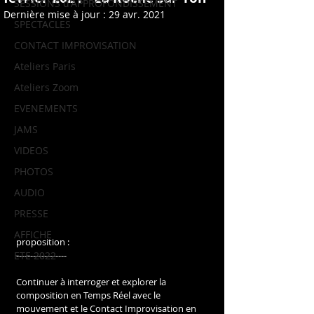
SESSIONS d'APPROFONDISSEMENT
Dernière mise à jour :
29 avr. 2021
SPECTACLES
CONTACT IMPROVISATION
Ateliers Paris
Ateliers Zoom
EVENEMENTS
JAMS
VIDEOS
PHOTOS
AUDIO
PRESSE
AFFICHE
proposition :
ETE 2022
------------------
Continuer à interroger et explorer la 
composition en Temps Réel avec le 
mouvement et le Contact Improvisation en 