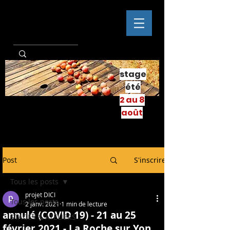
stage
été
2 au 8
août
Post
S'inscrire
Tous les posts
projet DICI
Tous les posts
2 janv. 2021
1 min de lecture
annulé (COVID 19) - 21 au 25
STAGES & ATELIERS
février 2021 - La Roche sur Yon