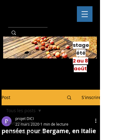
stage
été
2 au 8
août
Post
S'inscrire
Tous les posts
projet DICI
Tous les posts
22 mars 2020
1 min de lecture
pensées pour Bergame, en Italie
STAGES & ATELIERS