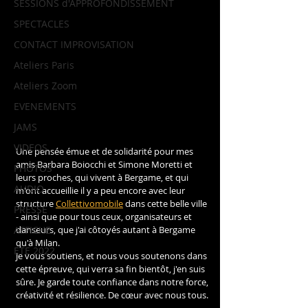
SESSIONS d'APPROFONDISSEMENT
SPECTACLES
CONTACT IMPROVISATION
Ateliers Paris
Ateliers Zoom
EVENEMENTS
JAMS
VIDEOS
Une pensée émue et de solidarité pour mes 
amis Barbara Boiocchi et Simone Moretti et 
PHOTOS
leurs proches, qui vivent à Bergame, et qui 
AUDIO
m'ont accueillie il y a peu encore avec leur 
structure 
Collettivomobile
 dans cette belle ville 
PRESSE
- ainsi que pour tous ceux, organisateurs et 
AFFICHE
danseurs, que j'ai côtoyés autant à Bergame 
qu'à Milan.
ETE 2022
Je vous soutiens, et nous vous soutenons dans 
cette épreuve, qui verra sa fin bientôt, j'en suis 
sûre. Je garde toute confiance dans notre force, 
créativité et résilience. De cœur avec nous tous.