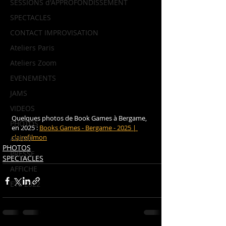
SESSIONS d'APPROFONDISSEMENT
SPECTACLES
CONTACT IMPROVISATION
Ateliers Paris
Ateliers Zoom
EVENEMENTS
JAMS
VIDEOS
Quelques photos de Book Games à Bergame, 
PHOTOS
en 2025 : 
Books Games - Bergame - 2025 | 
clairefilmon
AUDIO
PHOTOS
PRESSE
SPECTACLES
AFFICHE
ETE 2022