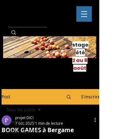
stage
été
2 au 8
août
Post
S'inscrire
Tous les posts
projet DICI
Tous les posts
7 oct. 2025
1 min de lecture
BOOK GAMES à Bergame
STAGES & ATELIERS