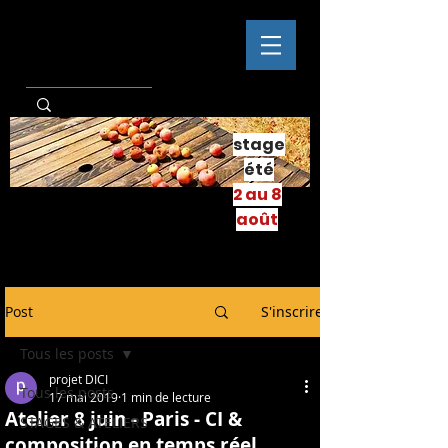
stage
été
2 au 8
août
Post
S'inscrire
Tous les posts
projet DICI
Tous les posts
17 mai 2019
1 min de lecture
Atelier 8 juin - Paris - CI &
STAGES & ATELIERS
composition en temps réel