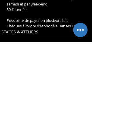
samedi et par week-end
30 € l’année
Possibilité de payer en plusieurs fois
Chèques à l’ordre d’Asphodèle Danses Envol
STAGES & ATELIERS
Posts récents
Voir tout