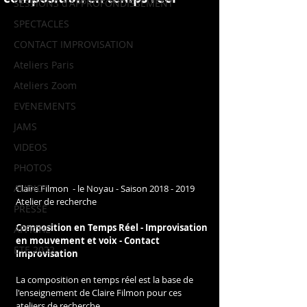
SESSIONS d'APPROFONDISSEMENT
SPECTACLES
CONTACT IMPROVISATION
Ateliers Paris
Ateliers Zoom
EVENEMENTS
JAMS
VIDEOS
PHOTOS
AUDIO
Claire Filmon  - le Noyau - Saison 2018 - 2019  
Atelier de recherche
PRESSE
Composition en Temps Réel - Improvisation 
AFFICHE
en mouvement et voix - Contact 
ETE 2022
Improvisation
La composition en temps réel est la base de 
l'enseignement de Claire Filmon pour ces 
ateliers de recherche. 