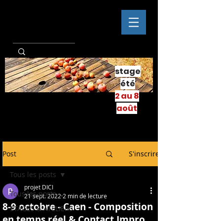
stage
été
2 au 8
août
Post
S'inscrire
Tous les posts
projet DICI
Tous les posts
21 sept. 2022
2 min de lecture
8-9 octobre - Caen - Composition
STAGES & ATELIERS
en temps réel & Contact Impro