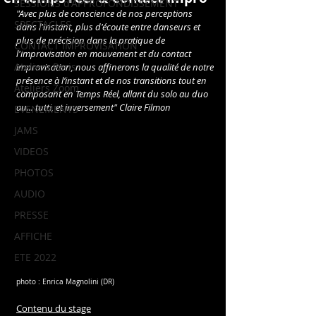
SESSIONS d'APPROFONDISSEMENT
"Avec plus de conscience de nos perceptions 
SPECTACLES
dans l'instant, plus d'écoute entre danseurs et 
plus de précision dans la pratique de 
CONTACT IMPROVISATION
l'improvisation en mouvement et du contact 
Ateliers Paris
improvisation, nous affinerons la qualité de notre 
présence à l’instant et de nos transitions tout en 
Ateliers Zoom
composant en Temps Réel, allant du solo au duo 
au... tutti, et inversement" Claire Filmon
EVENEMENTS
JAMS
VIDEOS
PHOTOS
AUDIO
PRESSE
AFFICHE
ETE 2022
photo : Enrica Magnolini (DR)
Contenu du stage