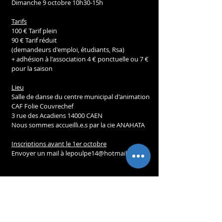
Dimanche 9 octobre 10h30-15h
Tarifs
100 € Tarif plein
90 € Tarif réduit
(demandeurs d'emploi, étudiants, Rsa)
+ adhésion à l'association 4 € ponctuelle ou 7 € 
pour la saison
Lieu
Salle de danse du centre municipal d'animation 
CAF Folie Couvrechef
3 rue des Acadiens 14000 CAEN
Nous sommes accueilli.e.s par la cie ANAHATA
Inscriptions avant le 1er octobre
Envoyer un mail à lepoulpe14@hotmail.com
composition en temps réel
contact improvisation
stage
province
STAGES & ATELIERS