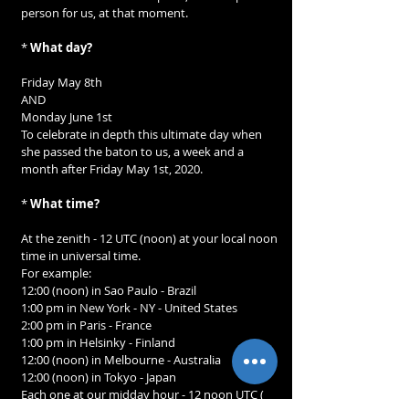
person for us, at that moment.
* 
What day?
Friday May 8th
AND
Monday June 1st
To celebrate in depth this ultimate day when 
she passed the baton to us, a week and a 
month after Friday May 1st, 2020.
* 
What time?
At the zenith - 12 UTC (noon) at your local noon 
time in universal time.
For example:
12:00 (noon) in Sao Paulo - Brazil
1:00 pm in New York - NY - United States
2:00 pm in Paris - France
1:00 pm in Helsinky - Finland
12:00 (noon) in Melbourne - Australia
12:00 (noon) in Tokyo - Japan
Each one at our midday hour - 12 noon UTC ( 