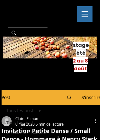
stage
été
2 au 8
août
Post
S'inscrire
Tous les posts
Claire Filmon
Tous les posts
6 mai 2020
5 min de lecture
Invitation Petite Danse / Small
STAGES & ATELIERS
Dance - Hommage à Nancy Stark