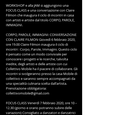
WORKSHOP e alla JAM si aggiungono una 
FOCUS CLASS e una conversazione con Claire 
Filmon che inaugura il ciclo di incontri in casa 
con artisti e artiste dal titolo CORPO, PAROLE, 
IMMAGINI.
CORPO, PAROLE, IMMAGINI: CONVERSAZIONE 
CON CLAIRE FILMON Giovedì 6 febbraio 2020, 
ore 19.00 Claire Filmon inaugura il ciclo di 
incontri : Corpo, Parole, Immagini. Questo ciclo 
è pensato come un modo conviviale per 
conoscere i progetti e le ricerche, talvolta 
inedite, degli artisti e delle artiste con cui 
Collettivo Mobile ha il piacere di collaborare. Gli 
incontri si svolgeranno presso la casa Mobile di 
collettivo e saranno sempre accompagnati da 
una specialità culinaria scelta dall'artista. 
Prenotazione obbligatoria: 
collettivomobile@gmail.com
FOCUS CLASS Venerdì 7 febbraio 2020, ore 10 – 
12.30 (giorno e orario potranno subire delle 
variazioni) Consigliato a danzatori e danzatrici 