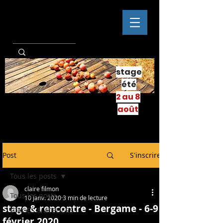
stage
été
2 au 8
août
Post
S'inscrire
Tous les posts
claire filmon
Tous les posts
10 janv. 2020
3 min de lecture
stage & rencontre - Bergame - 6-9
STAGES & ATELIERS
février 2020