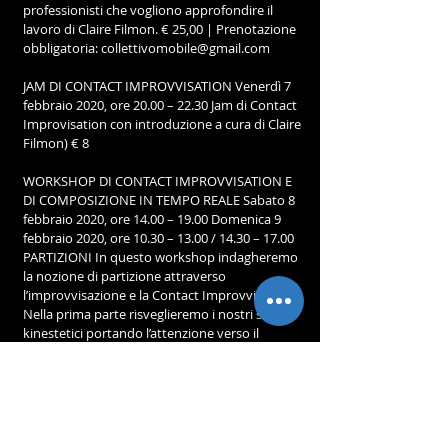
professionisti che vogliono approfondire il 
lavoro di Claire Filmon. € 25,00 | Prenotazione 
obbligatoria: collettivomobile@gmail.com
JAM DI CONTACT IMPROVVISATION Venerdì 7 
febbraio 2020, ore 20.00 – 22.30 Jam di Contact 
Improvisation con introduzione a cura di Claire 
Filmon) € 8
WORKSHOP DI CONTACT IMPROVVISATION E 
DI COMPOSIZIONE IN TEMPO REALE Sabato 8 
febbraio 2020, ore 14.00 – 19.00 Domenica 9 
febbraio 2020, ore 10.30 – 13.00 / 14.30 – 17.00
PARTIZIONI In questo workshop indagheremo 
la nozione di partizione attraverso 
l’improvvisazione e la Contact Improvvisation. 
Nella prima parte risveglieremo i nostri sensi 
kinestetici portando l’attenzione verso il 
movimento e il coinvolgimento fisico. 
Esplorando in particolare modo la relazione al 
suolo, alle direzioni, agli altri, alla fluidità, al 
silenzio, a ciò che decreta l’inizio o la fine di un 
gesto o di una composizione. Nella seconda 
parte integreremo queste esplorazioni a dei 