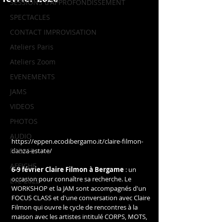
SESSIONS d'APPROFONDISSEMENT
SPECTACLES
CONTACT IMPROVISATION
Ateliers Paris
Ateliers Zoom
EVENEMENTS
JAMS
VIDEOS
PHOTOS
AUDIO
https://eppen.ecodibergamo.it/claire-filmon-
danza-estate/
PRESSE
AFFICHE
6-9 février Claire Filmon à Bergame 
: un 
occasion pour connaître sa recherche. Le 
ETE 2022
WORKSHOP et la JAM sont accompagnés d'un 
FOCUS CLASS et d'une conversation avec Claire 
Filmon qui ouvre le cycle de rencontres à la 
maison avec les artistes intitulé CORPS, MOTS, 