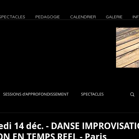
SPECTACLES
PEDAGOGIE
CALENDRIER
GALERIE
IN
SESSIONS d'APPROFONDISSEMENT
SPECTACLES
iers Paris
Ateliers Zoom
EVENEMENTS
JAMS
edi 14 déc. - DANSE IMPROVISAT
N EN TEMPS REEL - Paris