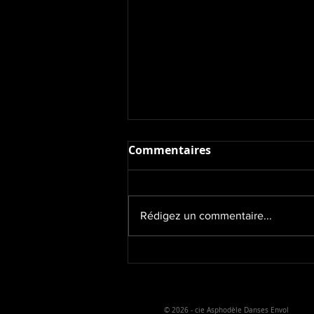
Commentaires
Simone Forti
Rédigez un commentaire...
© 2026
- cie Asphodèle Danses Envol