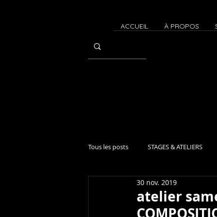
ACCUEIL
À PROPOS
Tous les posts
STAGES & ATELIERS
30 nov. 2019
CONTACT IMPROVISATION
Atel
atelier sam
COMPOSITIO