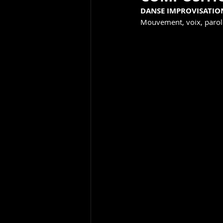
VIDEOS
PHOTOS
AUDIO
DANSE IMPROVISATIO
Mouvement, voix, parole