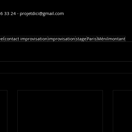
 76 33 24 - projetdici@gmail.com
el
contact improvisation
improvisation
stage
Paris
Ménilmontant