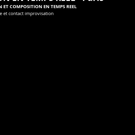
PRESSE
AFFICHE
ETE 2022
N ET COMPOSITION EN TEMPS REEL
 et contact improvisation