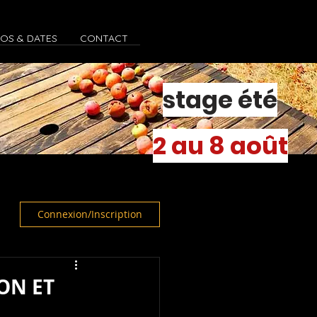
FOS & DATES
CONTACT
stage été
2 au 8 août
Connexion/Inscription
ION ET