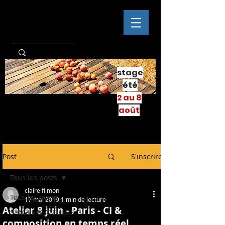
stage
été
2 au 8
août
Post
S'inscrire
Tous les posts
claire filmon
Tous les posts
17 mai 2019
1 min de lecture
Atelier 8 juin - Paris - CI &
STAGES & ATELIERS
composition en temps réel