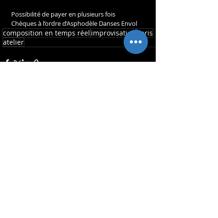
Possibilité de payer en plusieurs fois
Chèques à l’ordre d’Asphodèle Danses Envol
composition en temps réel
improvisation
Paris
atelier
Posts récents
Voir tout