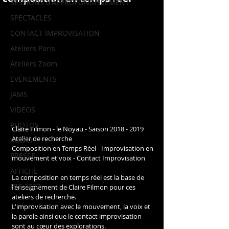
SESSIONS d'APPROFONDISSEMENT
SPECTACLES
CONTACT IMPROVISATION
Ateliers Paris
Ateliers Zoom
EVENEMENTS
JAMS
VIDEOS
PHOTOS
Claire Filmon - le Noyau - Saison 2018 - 2019
Atelier de recherche
AUDIO
Composition en Temps Réel - Improvisation en 
PRESSE
mouvement et voix - Contact Improvisation
AFFICHE
La composition en temps réel est la base de 
ETE 2022
l'enseignement de Claire Filmon pour ces 
ateliers de recherche.
L'improvisation avec le mouvement, la voix et 
la parole ainsi que le contact improvisation 
sont au cœur des explorations.